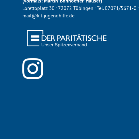
(vormals: Martin-Bonhoeffer-Häuser)
.
.
.
Lorettoplatz 30
72072 Tübingen
Tel. 07071/5671-0
mail@kit-jugendhilfe.de