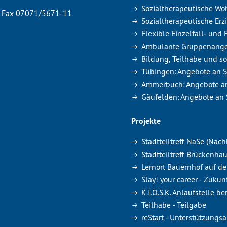
Sozialtherapeutische Wo
Fax 07071/5671-11
Sozialtherapeutische Erz
Flexible Einzelfall- und
Ambulante Gruppenang
Bildung, Teilhabe und so
Tübingen: Angebote an 
Ammerbuch: Angebote a
Gäufelden: Angebote an
Projekte
Stadtteiltreff NaSe (Nach
Stadtteiltreff Brückenh
Lernort Bauernhof auf d
Slay! your career - Zukun
K.I.O.S.K. Anlaufstelle b
Teilhabe - Teilgabe
reStart - Unterstützung