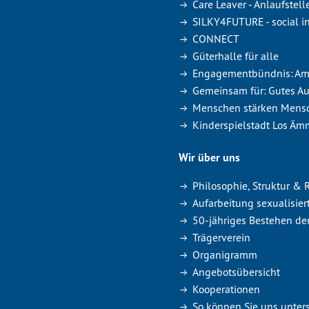
Care Leaver - Anlaufstel
SILKY4FUTURE - social in
CONNECT
Güterhalle für alle
Engagementbündnis: Amme
Gemeinsam für: Gutes A
Menschen stärken Mensc
Kinderspielstadt Los Äm
Wir über uns
Philosophie, Struktur &
Aufarbeitung sexualisier
50-jähriges Bestehen de
Trägerverein
Organigramm
Angebotsübersicht
Kooperationen
So können Sie uns unter