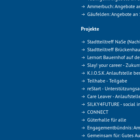
Ammerbuch: Angebote a
Gäufelden: Angebote an
Projekte
Stadtteiltreff NaSe (Nach
Stadtteiltreff Brückenh
Lernort Bauernhof auf d
Slay! your career - Zukun
K.I.O.S.K. Anlaufstelle b
Teilhabe - Teilgabe
reStart - Unterstützung
Care Leaver - Anlaufstel
SILKY4FUTURE - social in
CONNECT
Güterhalle für alle
Engagementbündnis: Amme
Gemeinsam für: Gutes A