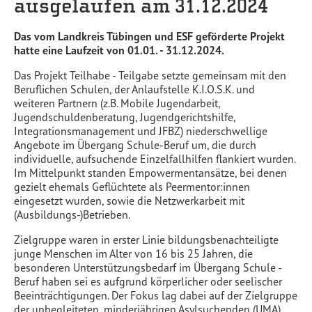
ausgelaufen am 31.12.2024
Das vom Landkreis Tübingen und ESF geförderte Projekt
hatte eine Laufzeit von 01.01. - 31.12.2024.
Das Projekt Teilhabe - Teilgabe setzte gemeinsam mit den
Beruflichen Schulen, der Anlaufstelle K.I.O.S.K. und
weiteren Partnern (z.B. Mobile Jugendarbeit,
Jugendschuldenberatung, Jugendgerichtshilfe,
Integrationsmanagement und JFBZ) niederschwellige
Angebote im Übergang Schule-Beruf um, die durch
individuelle, aufsuchende Einzelfallhilfen flankiert wurden.
Im Mittelpunkt standen Empowermentansätze, bei denen
gezielt ehemals Geflüchtete als Peermentor:innen
eingesetzt wurden, sowie die Netzwerkarbeit mit
(Ausbildungs-)Betrieben.
Zielgruppe waren in erster Linie bildungsbenachteiligte
junge Menschen im Alter von 16 bis 25 Jahren, die
besonderen Unterstützungsbedarf im Übergang Schule -
Beruf haben sei es aufgrund körperlicher oder seelischer
Beeinträchtigungen. Der Fokus lag dabei auf der Zielgruppe
der unbegleiteten, minderjährigen Asylsuchenden (UMA),