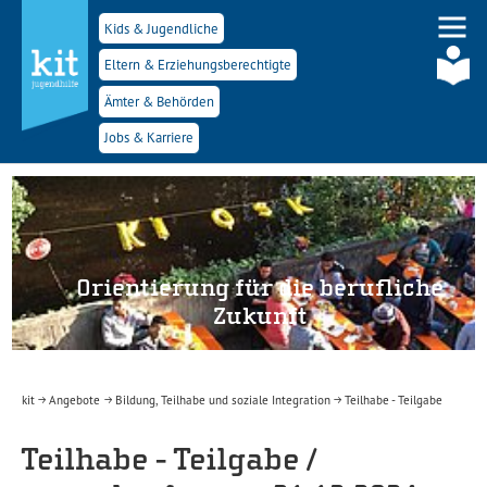
Kids & Jugendliche
Eltern & Erziehungsberechtigte
Ämter & Behörden
Jobs & Karriere
Skip to main navigation
Skip to main content
Skip to page footer
Orientierung für die berufliche
Zukunft
You are here:
kit
Angebote
Bildung, Teilhabe und soziale Integration
Teilhabe - Teilgabe
Teilhabe - Teilgabe /