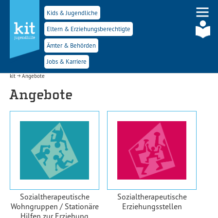
Kids & Jugendliche
Eltern & Erziehungsberechtigte
Ämter & Behörden
Jobs & Karriere
Skip to main navigation
Skip to main content
Skip to page footer
You are here:
kit
Angebote
Angebote
Sozialtherapeutische
Sozialtherapeutische
Wohngruppen / Stationäre
Erziehungsstellen
Hilfen zur Erziehung