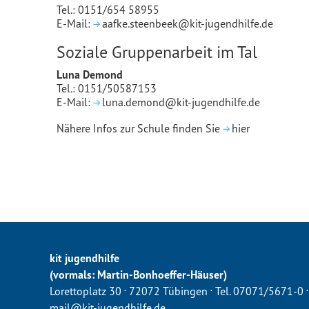
Tel.:
0151/654 58955
E-Mail:
aafke.steenbeek@kit-jugendhilfe.de
Soziale Gruppenarbeit im Tal
Luna Demond
Tel.:
0151/50587153
E-Mail:
luna.demond@kit-jugendhilfe.de
Nähere Infos zur Schule finden Sie
hier
kit jugendhilfe
(vormals: Martin-Bonhoeffer-Häuser)
.
.
.
Lorettoplatz 30
72072 Tübingen
Tel. 07071/5671-0
mail@kit-jugendhilfe.de