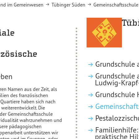
 und im Gemeinwesen
Tübinger Süden
Gemeinschaftsschule
Tüb
iale
zösische
Grundschule 
Grundschule a
eben
Ludwig-Krapf
ren Namen aus der Zeit, als
Grundschule 
ilien des französischen
 Quartiere haben sich nach
Gemeinschaft
 weiterentwickelt. Die
n der Gemeinschaftsschule
Pestalozzisch
dividualität wahrzunehmen und
unsere pädagogischen
Familienhilfe
ppenarbeit unterstützen wir
praktische Hil
boten und im Gruppen- oder