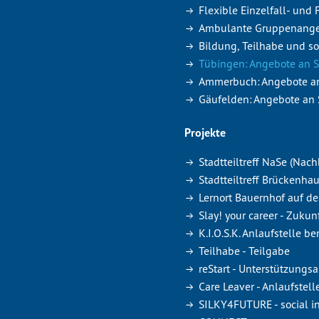
Flexible Einzelfall- und
Ambulante Gruppenang
Bildung, Teilhabe und so
Tübingen: Angebote an 
Ammerbuch: Angebote a
Gäufelden: Angebote an
Projekte
Stadtteiltreff NaSe (Nach
Stadtteiltreff Brückenh
Lernort Bauernhof auf d
Slay! your career - Zukun
K.I.O.S.K. Anlaufstelle b
Teilhabe - Teilgabe
reStart - Unterstützung
Care Leaver - Anlaufstel
SILKY4FUTURE - social in