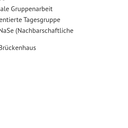
iale Gruppenarbeit
entierte Tagesgruppe
f NaSe (Nachbarschaftliche
f Brückenhaus