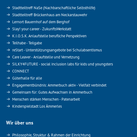
Stadtteiltreff NaSe (Nachbarschaftliche Selbsthilfe)
Stadtteiltreff Brückenhaus am Neckarstauwehr
Lernort Bauernhof auf dem Berghof
Slay! your career - ZukunftsWerkstatt
K.I.O.S.K. Anlaufstelle berufliche Perspektiven
Teilhabe - Teilgabe
reStart - Unterstützungsangebote bei Schulabsentismus
Care Leaver - Anlaufstelle und Vernetzung
SILKY4FUTURE - social inclusion labs für kids und youngsters
CONNECT
Güterhalle für alle
Engagementbündnis: Ammerbuch aktiv - Vielfalt verbindet
Gemeinsam für: Gutes Aufwachsen in Ammerbuch
Menschen stärken Menschen - Patenarbeit
Kinderspielstadt Los Ämmerles
Wir über uns
Philosophie, Struktur & Rahmen der Einrichtung